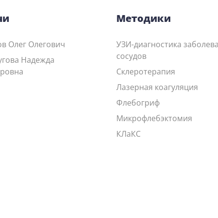
чи
Методики
в Олег Олегович
УЗИ-диагностика заболев
сосудов
угова Надежда
оровна
Склеротерапия
Лазерная коагуляция
Флебогриф
Микрофлебэктомия
КЛаКС