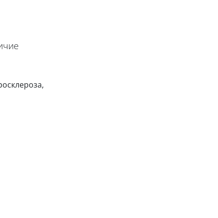
ичие
росклероза,