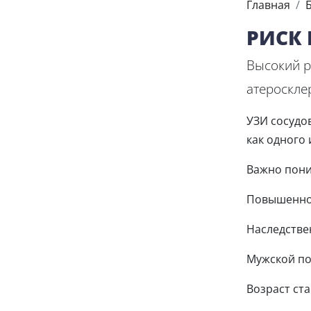
Главная
РИСК 
Высокий р
атероскле
УЗИ сосудо
как одного 
Важно пони
Повышенное
Наследстве
Мужской по
Возраст ста