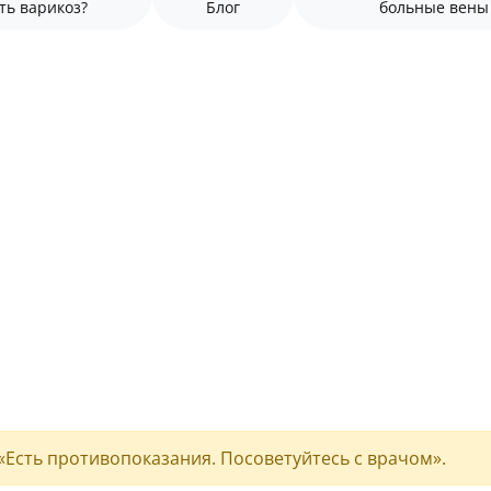
ть варикоз?
Блог
больные вены
«Есть противопоказания. Посоветуйтесь с врачом».