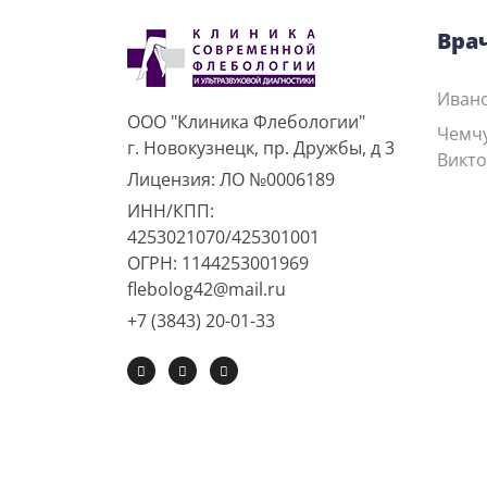
Вра
Ивано
ООО "Клиника Флебологии"
Чемч
г. Новокузнецк, пр. Дружбы, д 3
Викт
Лицензия: ЛО №0006189
ИНН/КПП:
4253021070/425301001
ОГРН: 1144253001969
flebolog42@mail.ru
+7 (3843) 20-01-33